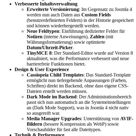
Verbesserte Inhaltsverwaltung
Erweiterte Versionierung
: Im Gegensatz zu Joomla 4
werden nun auch Daten aus
Custom Fields
(benutzerdefinierten Feldern) in der Historie gespeichert
und können wiederhergestellt werden.
Neue Feldtypen
: Einführung dedizierter Felder für
Notizen
(interne Anweisungen),
Zahlen
(mit
Währungsformatierung) sowie optimierte
Datum/Uhrzeit-Picker
.
TinyMCE 8
: Der Standard-Editor wurde auf Version 8
aktualisiert, was die Performance verbessert und neue
barrierefreie Funktionen bietet.
Design & User Experience
Cassiopeia Child Templates
: Das Standard-Template
ermöglicht nun tiefergehende Anpassungen (Farben,
Schriften) direkt im Backend, ohne dass eigene CSS-
Dateien erstellt werden müssen.
Dark Mode im Backend
: Der Administrationsbereich
passt sich nun automatisch an die Systemeinstellungen
an (Dark Mode Support), was in Joomla 4 nicht nativ
so ausgereift war.
Media Manager Upgrades
: Unterstützung von
AVIF-
Bildern
(bessere Kompression als WebP) sowie
Vorschaubilder für fast alle Dateitypen.
Technik & Performance