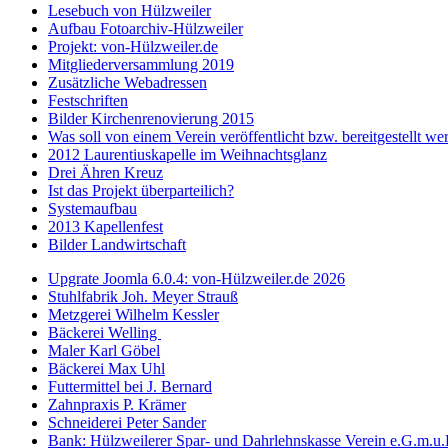
Lesebuch von Hülzweiler
Aufbau Fotoarchiv-Hülzweiler
Projekt: von-Hülzweiler.de
Mitgliederversammlung 2019
Zusätzliche Webadressen
Festschriften
Bilder Kirchenrenovierung 2015
Was soll von einem Verein veröffentlicht bzw. bereitgestellt we
2012 Laurentiuskapelle im Weihnachtsglanz
Drei Ähren Kreuz
Ist das Projekt überparteilich?
Systemaufbau
2013 Kapellenfest
Bilder Landwirtschaft
Upgrate Joomla 6.0.4: von-Hülzweiler.de 2026
Stuhlfabrik Joh. Meyer Strauß
Metzgerei Wilhelm Kessler
Bäckerei Welling
Maler Karl Göbel
Bäckerei Max Uhl
Futtermittel bei J. Bernard
Zahnpraxis P. Krämer
Schneiderei Peter Sander
Bank: Hülzweilerer Spar- und Dahrlehnskasse Verein e.G.m.u.