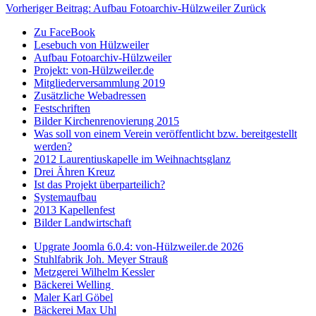
Vorheriger Beitrag: Aufbau Fotoarchiv-Hülzweiler
Zurück
Zu FaceBook
Lesebuch von Hülzweiler
Aufbau Fotoarchiv-Hülzweiler
Projekt: von-Hülzweiler.de
Mitgliederversammlung 2019
Zusätzliche Webadressen
Festschriften
Bilder Kirchenrenovierung 2015
Was soll von einem Verein veröffentlicht bzw. bereitgestellt
werden?
2012 Laurentiuskapelle im Weihnachtsglanz
Drei Ähren Kreuz
Ist das Projekt überparteilich?
Systemaufbau
2013 Kapellenfest
Bilder Landwirtschaft
Upgrate Joomla 6.0.4: von-Hülzweiler.de 2026
Stuhlfabrik Joh. Meyer Strauß
Metzgerei Wilhelm Kessler
Bäckerei Welling
Maler Karl Göbel
Bäckerei Max Uhl