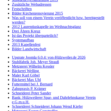
Zusätzliche Webadressen
Festschriften
Bilder Kirchenrenovierung 2015
Was soll von einem Verein veröffentlicht bzw. bereitgestellt
werden?
2012 Laurentiuskapelle im Weihnachtsglanz
Drei Ähren Kreuz
Ist das Projekt überparteilich?
Systemaufbau
2013 Kapellenfest
Bilder Landwirtschaft
Upgrate Joomla 6.0.4: von-Hülzweiler.de 2026
Stuhlfabrik Joh. Meyer Strauß
Metzgerei Wilhelm Kessler
Bäckerei Welling
Maler Karl Göbel
Bäckerei Max Uhl
Futtermittel bei J. Bernard
Zahnpraxis P. Krämer
Schneiderei Peter Sander
Bank: Hülzweilerer Spar- und Dahrlehnskasse Verein
e.G.m.u.H.
Schneiderei Schneiderei Johann Wend Kiefer
Metzgerei Eugen Constroffer