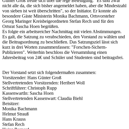
Günter Groß freute sich über die rege Beteiligung. "Es sind zwar
nicht alle da, die sich bisher angemeldet haben, aber die Mindestzahl
von sieben ist weit überschritten", so der Initiator. Er konnte als
besondere Gäste Ministerin Monika Bachmann, Ortsvorsteher
Georg Maringer Kreisbeigeordneten Stefan Rech und für den
Ortsrat Sascha Hoen begrüßen.
Es folgte ein arbeitsreicher Nachmittag mit vielen Abstimmungen.
Es galt, die Satzung zu verabschieden, den Vorstand zu wählen und
die Beitragsordnung zu beschließen. Das Satzungsziel lässt sich
kurz in drei Worten zusammenfassen: "Forschen-Sichern-
Publizieren". Weiterhin beschloss die Versammlung einen
Jahresbeitrag von 24€ und Schüler und Studenten sind beitragsfrei.
Der Vorstand setzt sich folgendermaßen zusammen:
Vorsitzender: Hans Günter Groß
Stellvertretenden Vorsitzenden: Heribert Woll
Schriftführer: Christoph Rupp
KassenwartIn: Sascha Hoen
Stellvertretenden Kassenwart: Claudia Biehl
Beisitzer:
Monika Bachmann
Helmut Strauß
Hans Krauss
Stefan Rech