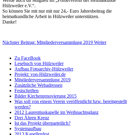
Werde auch du Mitglied im „Förderverein der Heimatkunde
Hülzweiler e.V.“.
So können Sie mit nur mit nur 24,- Euro Jahresbeitrag die
heimatkundliche Arbeit in Hülzweiler unterstützen.
Danke!
Nächster Beitrag: Mitgliederversammlung 2019
Weiter
Zu FaceBook
Lesebuch von Hülzweiler
Aufbau Fotoarchiv-Hülzweiler
Projekt: von-Hülzweiler.de
Mitgliederversammlung 2019
Zusätzliche Webadressen
Festschriften
Bilder Kirchenrenovierung 2015
Was soll von einem Verein veröffentlicht bzw. bereitgestellt
werden?
2012 Laurentiuskapelle im Weihnachtsglanz
Drei Ähren Kreuz
Ist das Projekt überparteilich?
Systemaufbau
2013 Kapellenfest