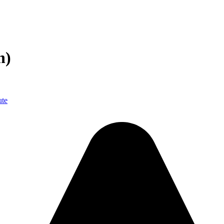
n)
ute