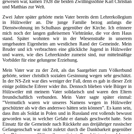
gewesen war, kamen 1928 die beiden Zwillingssöhne Karl Christian
und Matthias zur Welt.
Zwei Jahre später gehörte mein Vater bereits dem Lehrerkollegium
in Hülzweiler an. Die junge Familie bezog anfangs die
Dienstwohnung im Schulhaus gegenüber der Kirche. Ich erinnere
mich noch der langen gußeisernen Viehtränke, die vor dem Haus
stand. Später wohnten wir in der Wiesenstraße in unserem
umgebauten Eigenheim am westlichen Rand der Gemeinde. Mein
Bruder und ich verbrachten eine glückliche Jugend in Hülzweiler
und waren, wie dies Lehrerkinder zumeist sind, nur mittelmäßige
Vorbilder für eine gelungene Erziehung.
Mein Vater war zu der Zeit, als das Saargebiet zum Völkerbund
gehörte, seiner christlich sozialen Gesinnung wegen sehr geschätzt.
In der NS-Zeit war dies weniger der Fall, denn es gab in dieser Zeit
einige politische Eiferer wider ihn. Dennoch blieben viele Bürger in
Hülzweiler mit meinem Vater solidarisch und waren den Eltern
freundschaftlich verbunden. Mein Vater sagte später einmal:
”Vermutlich waren wir unseres Namens wegen in Hülzweiler
geschützter als wir dies anderswo hätten sein können”. Es kann sein,
dass ihm als Soldat in Polen und in Russland erst vollends bewusst
geworden war, in welcher Gefahr er damals geschwebt hatte. Sein
Einsatz für die Gemeinde nach Rückkehr aus dreijähriger russischer
Gefangenschaft war nicht zuletzt durch die Dankbarkeit gegenüber