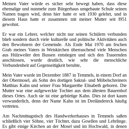
Meinen Vater würde es sicher sehr bewegt haben, dass diese
ehemalige und nunmehr zum Bürgerhaus umgebaute Schule seinen
Namen tragen wird, denn hier hatte er seit 1930 gelehrt, und in
diesem Haus hatte er zusammen mit meiner Mutter seit I951
gewohnt.
Er war ein Lehrer, welcher nicht nur seinen Schülern verbunden
blieb sondern durch viele kulturelle und politische Aktivitäten auch
den Bewohnern der Gemeinde. Als Ende Mai 1970 am frschen
Grab meines Vaters in Weiskirchen überraschend viele Menschen
aus Hülzweiler den Bussen entstiegen und sich den Trauernden
anschlossen, wurde deutlich, wie sehr die menschliche
Verbundenheit auf Gegenseitigkeit beruhte,
Mein Vater wurde im Dezember 1887 in Temmels, in einem Dorf an
der Obermosel, als Sohn des dortigen Sakral- und Möbelschreiners
Matthias Kahn und seiner Frau Margarethe Elisabeth geboren. Die
Mutter war eine aufgeweckte Tochter aus dem ältesten Bauernhof
dieses Ortes. Auch sie ist eine gebürtige Kahn. Dies ist dort kaum
verwunderlich, denn der Name Kahn ist im Dreiländereck häuﬁg
vertreten.
Am Nachmittagstisch des Handwerkerhauses in Temmels saßen
schließlich vier Söhne, vier Töchter, dazu Gesellen und Lehrlinge.
Es gibt einige Kirchen an der Mosel und im Hochwald, in denen