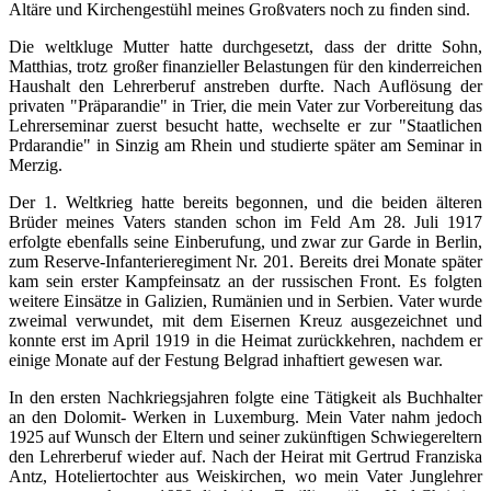
Altäre und Kirchengestühl meines Großvaters noch zu ﬁnden sind.
Die weltkluge Mutter hatte durchgesetzt, dass der dritte Sohn,
Matthias, trotz großer finanzieller Belastungen für den kinderreichen
Haushalt den Lehrerberuf anstreben durfte. Nach Auﬂösung der
privaten "Präparandie" in Trier, die mein Vater zur Vorbereitung das
Lehrerseminar zuerst besucht hatte, wechselte er zur "Staatlichen
Prdarandie" in Sinzig am Rhein und studierte später am Seminar in
Merzig.
Der 1. Weltkrieg hatte bereits begonnen, und die beiden älteren
Brüder meines Vaters standen schon im Feld Am 28. Juli 1917
erfolgte ebenfalls seine Einberufung, und zwar zur Garde in Berlin,
zum Reserve-Infanterieregiment Nr. 201. Bereits drei Monate später
kam sein erster Kampfeinsatz an der russischen Front. Es folgten
weitere Einsätze in Galizien, Rumänien und in Serbien. Vater wurde
zweimal verwundet, mit dem Eisernen Kreuz ausgezeichnet und
konnte erst im April 1919 in die Heimat zurückkehren, nachdem er
einige Monate auf der Festung Belgrad inhaftiert gewesen war.
In den ersten Nachkriegsjahren folgte eine Tätigkeit als Buchhalter
an den Dolomit- Werken in Luxemburg. Mein Vater nahm jedoch
1925 auf Wunsch der Eltern und seiner zukünftigen Schwiegereltern
den Lehrerberuf wieder auf. Nach der Heirat mit Gertrud Franziska
Antz, Hoteliertochter aus Weiskirchen, wo mein Vater Junglehrer